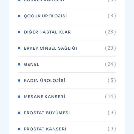
( 8 )
ÇOCUK ÜROLOJISI
( 23 )
DIĞER HASTALIKLAR
( 20 )
ERKEK CINSEL SAĞLIĞI
( 24 )
GENEL
( 5 )
KADIN ÜROLOJISI
( 14 )
MESANE KANSERI
( 9 )
PROSTAT BÜYÜMESI
( 9 )
PROSTAT KANSERI