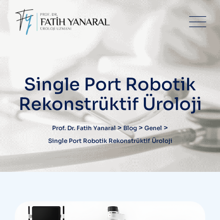
Skip
to
content
Single Port Robotik
Rekonstrüktif Üroloji
>
>
>
Prof. Dr. Fatih Yanaral
Blog
Genel
Single Port Robotik Rekonstrüktif Üroloji