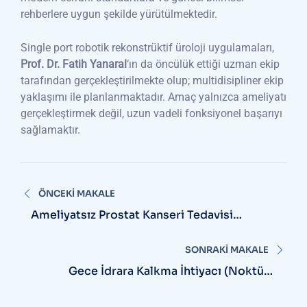
rehberlere uygun şekilde yürütülmektedir.
Single port robotik rekonstrüktif üroloji uygulamaları,
Prof. Dr. Fatih Yanaral
‘ın da öncülük ettiği uzman ekip
tarafından gerçekleştirilmekte olup; multidisipliner ekip
yaklaşımı ile planlanmaktadır. Amaç yalnızca ameliyatı
gerçekleştirmek değil, uzun vadeli fonksiyonel başarıyı
sağlamaktır.
Yazı
ÖNCEKI MAKALE
gezinmesi
Ameliyatsız Prostat Kanseri Tedavisi
Mümkün Mü?
SONRAKI MAKALE
Gece İdrara Kalkma İhtiyacı (Noktüri)
Nedir?