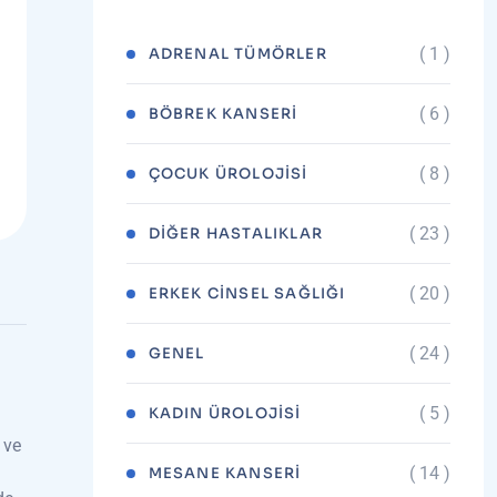
( 1 )
ADRENAL TÜMÖRLER
( 6 )
BÖBREK KANSERI
( 8 )
ÇOCUK ÜROLOJISI
( 23 )
DIĞER HASTALIKLAR
( 20 )
ERKEK CINSEL SAĞLIĞI
( 24 )
GENEL
( 5 )
KADIN ÜROLOJISI
 ve
( 14 )
MESANE KANSERI