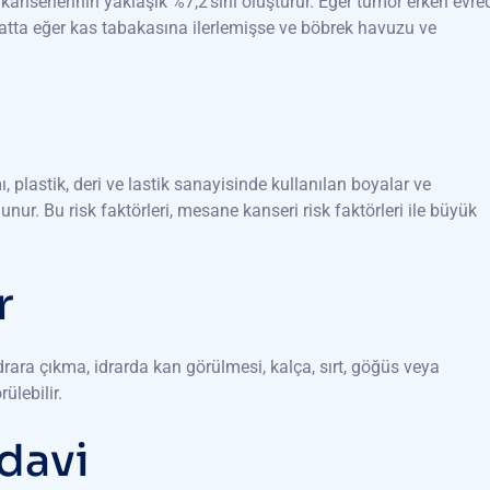
kanserlerinin yaklaşık %7,2’sini oluşturur. Eğer tümör erken evre
hatta eğer kas tabakasına ilerlemişse ve böbrek havuzu ve
ı, plastik, deri ve lastik sanayisinde kullanılan boyalar ve
ur. Bu risk faktörleri, mesane kanseri risk faktörleri ile büyük
r
idrara çıkma, idrarda kan görülmesi, kalça, sırt, göğüs veya
ülebilir.
davi