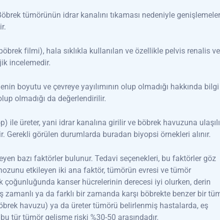
: Böbrek tümörünün idrar kanalını tıkaması nedeniyle genişlemele
r.
öbrek filmi), hala sıklıkla kullanılan ve özellikle pelvis renalis ve
jik incelemedir.
enin boyutu ve çevreye yayılımının olup olmadığı hakkında bilgi
lup olmadığı da değerlendirilir.
p) ile üreter, yani idrar kanalına girilir ve böbrek havuzuna ulaşılı
. Gerekli görülen durumlarda buradan biyopsi örnekleri alınır.
eyen bazı faktörler bulunur. Tedavi seçenekleri, bu faktörler göz
ozunu etkileyen iki ana faktör, tümörün evresi ve tümör
k çoğunluğunda kanser hücrelerinin derecesi iyi olurken, derin
Eş zamanlı ya da farklı bir zamanda karşı böbrekte benzer bir tü
böbrek havuzu) ya da üreter tümörü belirlenmiş hastalarda, eş
bu tür tümör gelişme riski %30-50 arasındadır.