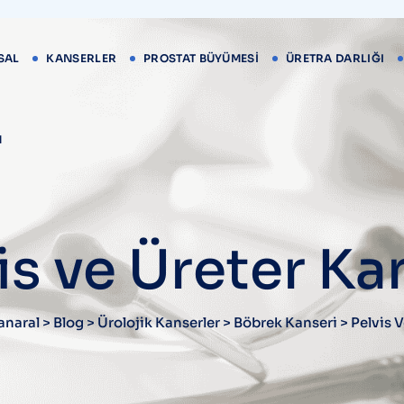
SAL
KANSERLER
PROSTAT BÜYÜMESİ
ÜRETRA DARLIĞI
M
is ve Üreter Ka
Yanaral
>
Blog
>
Ürolojik Kanserler
>
Böbrek Kanseri
>
Pelvis 