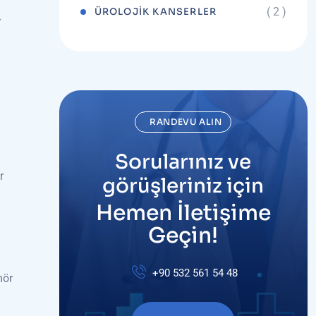
( 2 )
ÜROLOJIK KANSERLER
r
RANDEVU ALIN
Sorularınız ve
r
görüşleriniz için
Hemen İletişime
Geçin!
+90 532 561 54 48
mör