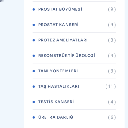
de
( 9 )
PROSTAT BÜYÜMESI
( 9 )
PROSTAT KANSERI
( 3 )
PROTEZ AMELIYATLARI
( 4 )
REKONSTRÜKTIF ÜROLOJI
( 3 )
TANI YÖNTEMLERI
( 11 )
TAŞ HASTALIKLARI
( 4 )
TESTIS KANSERI
( 6 )
ÜRETRA DARLIĞI