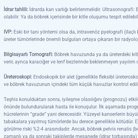
İdrar tahlili:
İdrarda kan varlığı belirlenmelidir. Ultrasonografi
olabilir. Ya da böbrek içerisinde bir kitle oluşumu tespit edilebili
IVP:
Eski bir tanı yöntemi olsa da, intravenöz pyelografi (ilaçlı b
üreter tümörlerinde önemli bulguları ortaya çıkaran bir radyolo
Bilgisayarlı Tomografi:
Böbrek havuzunda ya da üreterdeki kitl
verir, ayrıca karaciğer ve lenf bezlerinde beklenmeyen yayılım o
Üreteroskopi:
Endoskopik bir alet (genellikle fleksibl üreterosko
ve böbrek havuzunun içindeki tüm küçük havuzlar kontrol edilir
Teşhis konulduktan sonra, iyileşme olasılığını (prognozu) etkil
önünde bulundurularak hasta ile konuşulur. İlk aşamada progn
hücrelerinin “grade” yani derecesidir. Yüzeyel kanserlerin büyü
tabakalara yayılmış tümörlerde bu derece genellikle kötüdür. 
görülme riski %2-4 arasındadır. Ancak, böbrek pelvis renalis (
zamanlı ya da sonraki takiplerde mesanede (idrar torbasında) 