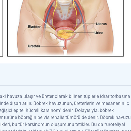
aki havuza ulaşır ve üreter olarak bilinen tüplerle idrar torbasına
iğinde dışarı atılır. Böbrek havuzunun, üreterlerin ve mesanenin iç
şici epitel hücreli karsinom” denir. Dolayısıyla, böbrek
 türüne böbreğin pelvis renalis tümörü de denir. Böbrek havuzu
likleri, bu tür karsinomun oluşumunu tetikler. Bu da “üroteliyal