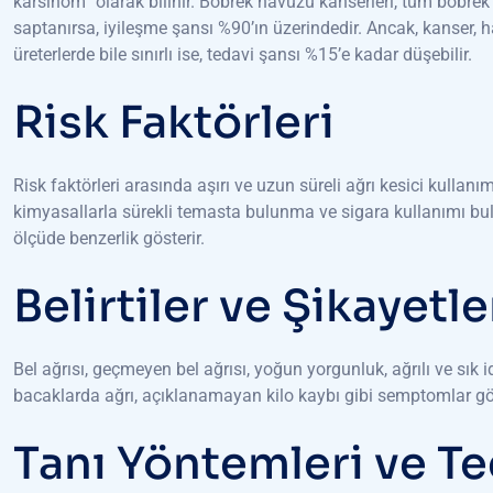
karsinom” olarak bilinir. Böbrek havuzu kanserleri, tüm böbrek 
saptanırsa, iyileşme şansı %90’ın üzerindedir. Ancak, kanser, 
üreterlerde bile sınırlı ise, tedavi şansı %15’e kadar düşebilir.
Risk Faktörleri
Risk faktörleri arasında aşırı ve uzun süreli ağrı kesici kullanım
kimyasallarla sürekli temasta bulunma ve sigara kullanımı bulun
ölçüde benzerlik gösterir.
Belirtiler ve Şikayetle
Bel ağrısı, geçmeyen bel ağrısı, yoğun yorgunluk, ağrılı ve sık 
bacaklarda ağrı, açıklanamayan kilo kaybı gibi semptomlar gör
Tanı Yöntemleri ve Te