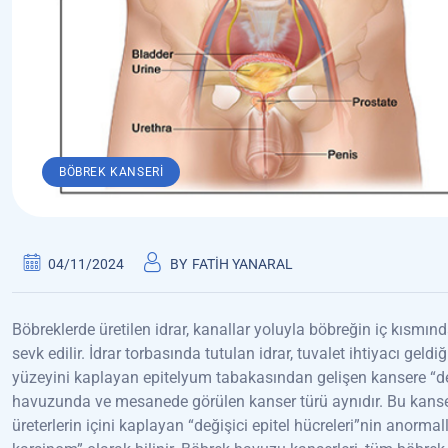
BÖBREK KANSERI
04/11/2024
BY
FATIH YANARAL
Böbreklerde üretilen idrar, kanallar yoluyla böbreğin iç kısmınd
sevk edilir. İdrar torbasında tutulan idrar, tuvalet ihtiyacı geld
yüzeyini kaplayan epitelyum tabakasından gelişen kansere “deği
havuzunda ve mesanede görülen kanser türü aynıdır. Bu kanser
üreterlerin içini kaplayan “değişici epitel hücreleri”nin anormal