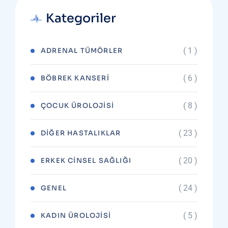
Kategoriler
( 1 )
ADRENAL TÜMÖRLER
( 6 )
BÖBREK KANSERI
( 8 )
ÇOCUK ÜROLOJISI
( 23 )
DIĞER HASTALIKLAR
( 20 )
ERKEK CINSEL SAĞLIĞI
( 24 )
GENEL
( 5 )
KADIN ÜROLOJISI