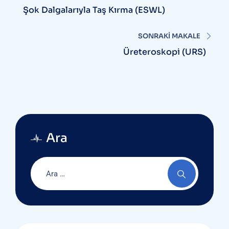
gezinmesi
Şok Dalgalarıyla Taş Kırma (ESWL)
SONRAKI MAKALE
Üreteroskopi (URS)
Ara