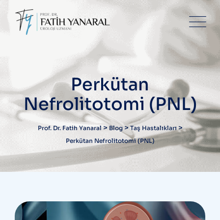
Skip
to
content
Perkütan
Nefrolitotomi (PNL)
>
>
>
Prof. Dr. Fatih Yanaral
Blog
Taş Hastalıkları
Perkütan Nefrolitotomi (PNL)