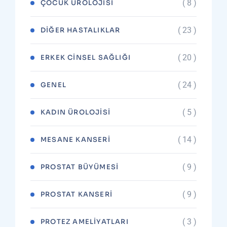
( 8 )
ÇOCUK ÜROLOJISI
( 23 )
DIĞER HASTALIKLAR
( 20 )
ERKEK CINSEL SAĞLIĞI
( 24 )
GENEL
( 5 )
KADIN ÜROLOJISI
( 14 )
MESANE KANSERI
( 9 )
PROSTAT BÜYÜMESI
( 9 )
PROSTAT KANSERI
( 3 )
PROTEZ AMELIYATLARI