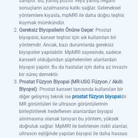
sahiptir. Bu, yanlış pozitif veya yanlış negatif
sonuçların azalmasına katkı sağlar. Geleneksel
yöntemlere kıyasla, mpMRI ile daha doğru teşhis
koymak mümkündür.
Gereksiz Biyopsilerin Önüne Geçer
: Prostat
biyopsisi, kanser teşhisi için sık kullanılan bir
yöntemdir. Ancak, bazı durumlarda gereksiz
biyopsiler yapılabilir. MpMRI sayesinde, sadece
kanserli olduğundan şüphelenilen alanlardan
biyopsi yapılır. Bu da hastalar için daha az invaziv
bir süreç demektir.
Prostat Füzyon Biyopsi (MR-USG Füzyon / Akıllı
Biyopsi)
: Prostat kanseri tanısında kullanılan bir
diğer gelişmiş teknik ise
prostat füzyon biyopsi
dir.
MR görüntüleri ile ultrason görüntülerinin
birleştirilerek hedeflenen alanlardan biyopsi
alınmasına olanak tanıyan bu yöntem, yüksek
doğruluk sağlar. MpMRI ile belirlenen riskli alanlar,
ultrason eşliğinde yapılan biyopsi ile daha hassas