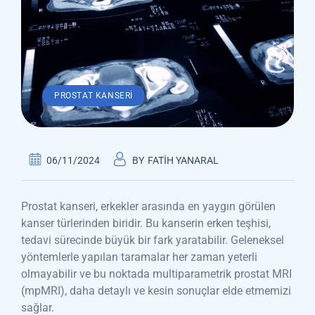
PROSTAT KANSERI
06/11/2024
BY
FATIH YANARAL
Prostat kanseri, erkekler arasında en yaygın görülen
kanser türlerinden biridir. Bu kanserin erken teşhisi,
tedavi sürecinde büyük bir fark yaratabilir. Geleneksel
yöntemlerle yapılan taramalar her zaman yeterli
olmayabilir ve bu noktada multiparametrik prostat MRI
(mpMRI), daha detaylı ve kesin sonuçlar elde etmemizi
sağlar.