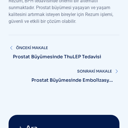
Rezum, BPH tedavisinde önemli bir alternatif
sunmaktadır. Prostat büyümesi yaşayan ve yaşam
kalitesini artırmak isteyen bireyler için Rezum işlemi,
güvenli ve etkili bir çözüm olabilir.
Yazı
ÖNCEKI MAKALE
gezinmesi
Prostat Büyümesinde ThuLEP Tedavisi
SONRAKI MAKALE
Prostat Büyümesinde Embolizasyon
Tedavisi