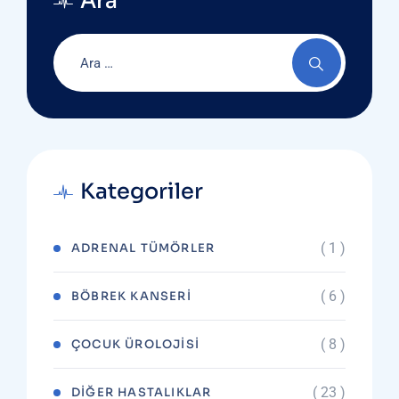
Ara
Kategoriler
( 1 )
ADRENAL TÜMÖRLER
( 6 )
BÖBREK KANSERI
( 8 )
ÇOCUK ÜROLOJISI
( 23 )
DIĞER HASTALIKLAR