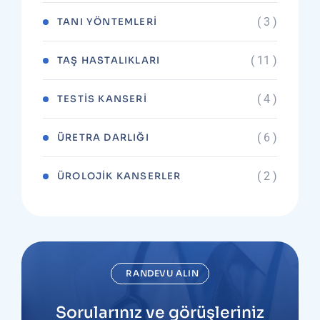
( 3 )
TANI YÖNTEMLERI
( 11 )
TAŞ HASTALIKLARI
( 4 )
TESTIS KANSERI
( 6 )
ÜRETRA DARLIĞI
( 2 )
ÜROLOJIK KANSERLER
RANDEVU ALIN
Sorularınız ve görüşleriniz