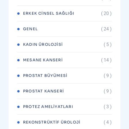
( 20 )
ERKEK CINSEL SAĞLIĞI
( 24 )
GENEL
( 5 )
KADIN ÜROLOJISI
( 14 )
MESANE KANSERI
( 9 )
PROSTAT BÜYÜMESI
( 9 )
PROSTAT KANSERI
( 3 )
PROTEZ AMELIYATLARI
( 4 )
REKONSTRÜKTIF ÜROLOJI