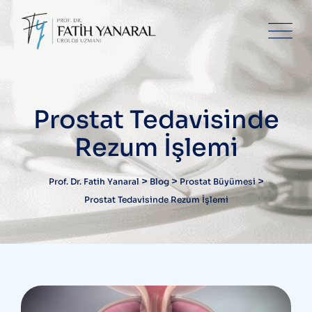
Skip
to
content
Prostat Tedavisinde
Rezum İşlemi
>
>
>
Prof. Dr. Fatih Yanaral
Blog
Prostat Büyümesi
Prostat Tedavisinde Rezum İşlemi